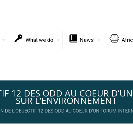
What we do
News
Afri
TIF 12 DES ODD AU COEUR D’U
SUR L’ENVIRONNEMENT
 DE L’OBJECTIF 12 DES ODD AU COEUR D’UN FORUM INTE