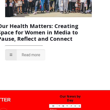
Our Health Matters: Creating
Space for Women in Media to
Pause, Reflect and Connect
Read more
Our News by
TTER
Day
M
T
W
T
F
S
S
August