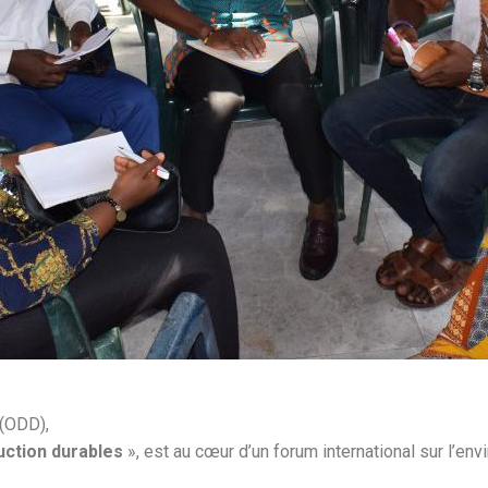
 (ODD),
uction durables
», est au cœur d’un forum international sur l’env